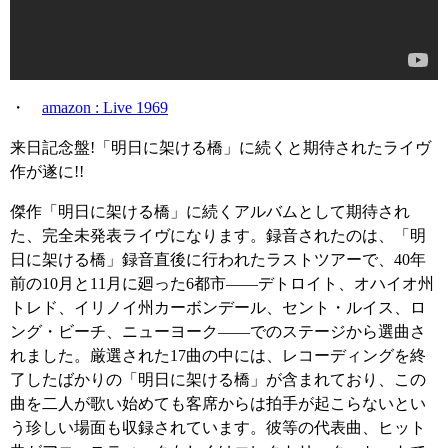
・
amazon : Live 1969
来日記念盤!「明日に架ける橋」に続くと期待されたライヴ
作が遂に!!
傑作「明日に架ける橋」に続くアルバムとして期待され
た、完全未発表ライヴになります。録音されたのは、「明
日に架ける橋」録音直後に行われたラストツアーで、40年
前の10月と11月に廻った6都市――デトロイト、オハイオ州
トレド、イリノイ州カーボンデール、セント・ルイス、ロ
ング・ビーチ、ニューヨーク――でのステージから選曲さ
れました。厳選された17曲の中には、レコーディングを終
了したばかりの「明日に架ける橋」が含まれており、この
曲を二人が歌い始めても客席からは拍手が起こらないとい
う珍しい場面も収録されています。彼等の代表曲、ヒット